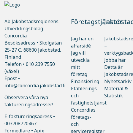
Företagstjänster
Jakobsta
Ab Jakobstadsregionens
Utvecklingsbolag
Concordia
Jag har en
Jakobstadsr
Besöksadress • Skolgatan
affärsidé
–
25-27 C, 68600 Jakobstad,
Jag vill
verktygsbac
Finland
utveckla
Jobba här
Telefon •
010 239 7550
mitt
Detta är
(växel)
företag
Jakobstadsr
Epost •
Finansiering
Nyhetsarkiv
info@concordia.jakobstad.fi
Etablerings
Material &
och
Statistik
Observera våra nya
fastighetstjänst
faktureringsadresser!
Concordias
E-faktureringsadress •
företags-
003708720467
och
Förmedlare • Apix
serviceregister