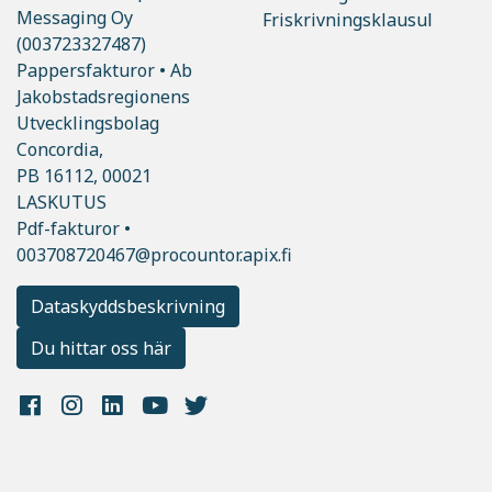
Messaging Oy
Friskrivningsklausul
(003723327487)
Pappersfakturor • Ab
Jakobstadsregionens
Utvecklingsbolag
Concordia,
PB 16112, 00021
LASKUTUS
Pdf-fakturor •
003708720467@procountor.apix.fi
Dataskyddsbeskrivning
Du hittar oss här