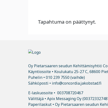
Tapahtuma on päättynyt.
Oy Pietarsaaren seudun Kehittämisyhtiö Co
Käyntiosoite • Koulukatu 25-27 C, 68600 Pie
Puhelin •
010 239 7550
(vaihde)
Sähköposti • info@concordia.jakobstad.fi
E-laskuosoite • 003708720467
Välittäjä • Apix Messaging Oy (00372332748
Paperilaskut • Oy Pietarsaaren seudun Kehi