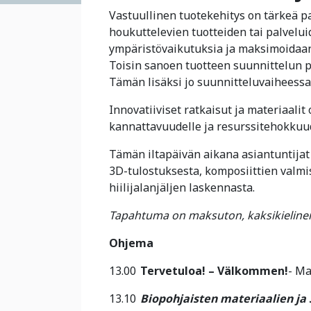
Vastuullinen tuotekehitys on tärkeä pa
houkuttelevien tuotteiden tai palvel
ympäristövaikutuksia ja maksimoidaan 
Toisin sanoen tuotteen suunnittelun p
Tämän lisäksi jo suunnitteluvaiheessa
Innovatiiviset ratkaisut ja materiaalit
kannattavuudelle ja resurssitehokkuud
Tämän iltapäivän aikana asiantuntijat 
3D-tulostuksesta, komposiittien valmi
hiilijalanjäljen laskennasta.
Tapahtuma on maksuton, kaksikielinen 
Ohjema
13.00
Tervetuloa! – Välkommen!
- Ma
13.10
Biopohjaisten materiaalien ja