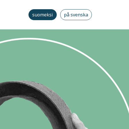
suomeksi
på svenska