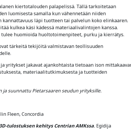
lanen kiertotalouden palapelissä. Tällä tarkoitetaan
uiden luomisesta samalla kun vähennetään niiden
kannattavuus läpi tuotteen tai palvelun koko elinkaaren.
itää kulkea käsi kädessä materiaalivalintojen kanssa.
 tulee huomioida huoltotoimenpiteet, purku ja kierrätys.
 ovat tärkeitä tekijöitä valmistavan teollisuuden
elle.
ja yritykset jakavat ajankohtaista tietoaan ison mittakaava
stuksesta, materiaalitutkimuksesta ja tuotteiden
ja suunnattu Pietarsaaren seudun yrityksille.
lin Fleen, Concordia
 3D-tulostuksen kehitys Centrian AMKssa
.
Egidija