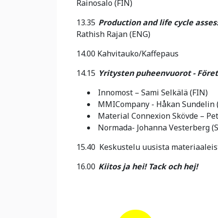
Rainosalo (FIN)
13.35
Production and life cycle asse
Rathish Rajan (ENG)
14.00 Kahvitauko/Kaffepaus
14.15
Yritysten puheenvuorot - Föret
Innomost – Sami Selkälä (FIN)
MMICompany - Håkan Sundelin 
Material Connexion Skövde – Pet
Normada- Johanna Vesterberg (
15.40 Keskustelu uusista materiaaleis
16.00
Kiitos ja hei! Tack och hej!