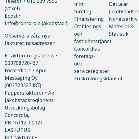
Telefon •
010 239 7550
mitt
Detta är
(växel)
företag
Jakobstadsr
Epost •
Finansiering
Nyhetsarkiv
info@concordia.jakobstad.fi
Etablerings
Material &
och
Statistik
Observera våra nya
fastighetstjänst
faktureringsadresser!
Concordias
E-faktureringsadress •
företags-
003708720467
och
Förmedlare • Apix
serviceregister
Messaging Oy
Friskrivningsklausul
(003723327487)
Pappersfakturor • Ab
Jakobstadsregionens
Utvecklingsbolag
Concordia,
PB 16112, 00021
LASKUTUS
Pdf-fakturor •