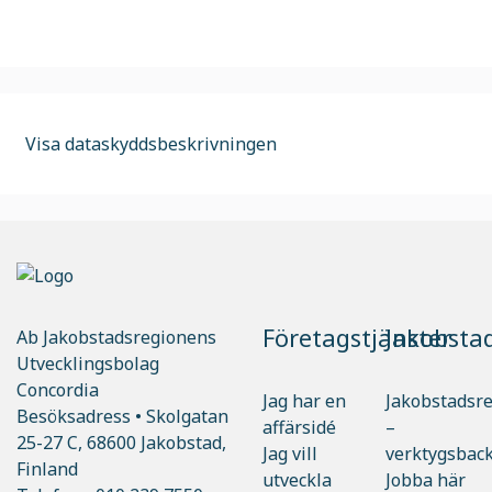
Visa dataskyddsbeskrivningen
Företagstjänster
Jakobsta
Ab Jakobstadsregionens
Utvecklingsbolag
Concordia
Jag har en
Jakobstadsr
Besöksadress • Skolgatan
affärsidé
–
25-27 C, 68600 Jakobstad,
Jag vill
verktygsbac
Finland
utveckla
Jobba här