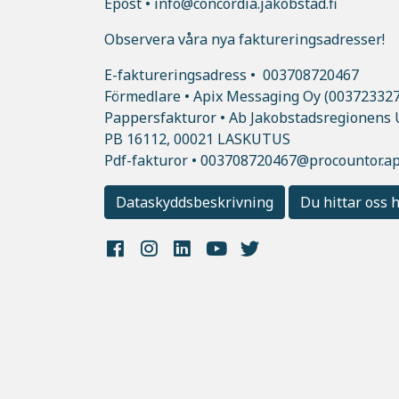
Epost • info@concordia.jakobstad.fi
Observera våra nya faktureringsadresser!
E-faktureringsadress • 003708720467
Förmedlare • Apix Messaging Oy (00372332
Pappersfakturor • Ab Jakobstadsregionens 
PB 16112, 00021 LASKUTUS
Pdf-fakturor •
003708720467@procountor.api
Dataskyddsbeskrivning
Du hittar oss 