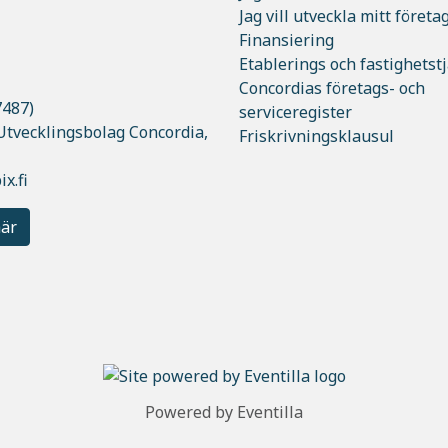
Jag vill utveckla mitt företa
Finansiering
Etablerings och fastighetst
Concordias företags- och
7487)
serviceregister
Utvecklingsbolag Concordia,
Friskrivningsklausul
x.fi
här
Powered by
Eventilla