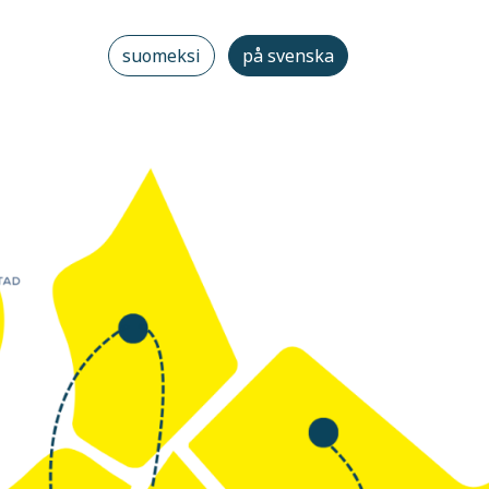
suomeksi
på svenska