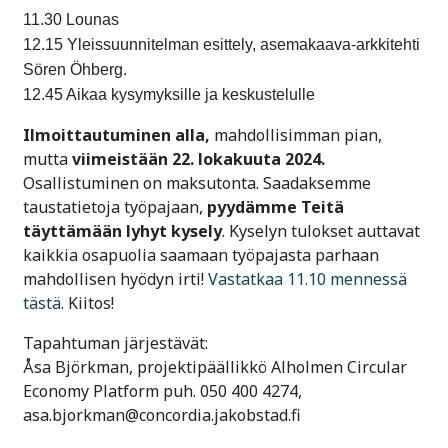
11.30 Lounas
12.15 Yleissuunnitelman esittely, asemakaava-arkkitehti
Sören Öhberg.
12.45 Aikaa kysymyksille ja keskustelulle
Ilmoittautuminen alla,
mahdollisimman pian,
mutta
viimeistään 22. lokakuuta 2024.
Osallistuminen on maksutonta. Saadaksemme
taustatietoja työpajaan,
pyydämme Teitä
täyttämään lyhyt kysely
. Kyselyn tulokset auttavat
kaikkia osapuolia saamaan työpajasta parhaan
mahdollisen hyödyn irti!
Vastatkaa 11.10 mennessä
tästä
. Kiitos!
Tapahtuman järjestävät:
Åsa Björkman, projektipäällikkö Alholmen Circular
Economy Platform puh. 050 400 4274,
asa.bjorkman@concordia.jakobstad.fi