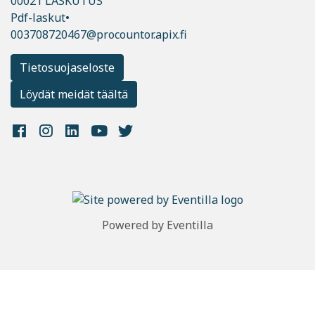
00021 LASKUTUS
Pdf-laskut•
003708720467@procountor.apix.fi
Tietosuojaseloste
Löydät meidät täältä
Powered by
Eventilla