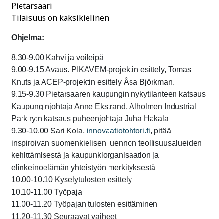
Pietarsaari
Tilaisuus on kaksikielinen
Ohjelma:
8.30-9.00 Kahvi ja voileipä
9.00-9.15 Avaus. PIKAVEM-projektin esittely, Tomas
Knuts ja ACEP-projektin esittely Åsa Björkman.
9.15-9.30 Pietarsaaren kaupungin nykytilanteen katsaus
Kaupunginjohtaja Anne Ekstrand, Alholmen Industrial
Park ry:n katsaus puheenjohtaja Juha Hakala
9.30-10.00 Sari Kola,
innovaatiotohtori.fi
, pitää
inspiroivan suomenkielisen luennon teollisuusalueiden
kehittämisestä ja kaupunkiorganisaation ja
elinkeinoelämän yhteistyön merkityksestä
10.00-10.10 Kyselytulosten esittely
10.10-11.00 Työpaja
11.00-11.20 Työpajan tulosten esittäminen
11.20-11.30 Seuraavat vaiheet