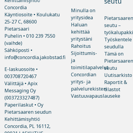
seutu
Kehittämisyhtiö
Concordia
Minulla on
Käyntiosoite • Koulukatu
yritysidea
Pietarsaare
25-27 C, 68600
Haluan
seutu –
Pietarsaari
kehittää
työkalupakk
Puhelin •
010 239 7550
yritystäni
Työskentele
(vaihde)
Rahoitus
seudulla
Sähköposti •
Sijoittumis-
Tämä on
info@concordia.jakobstad.fi
ja
Pietarsaare
toimitilapalvelut
seutu
E-laskuosoite •
Concordian
Uutisarkisto
003708720467
yritys- ja
Raportit &
Välittäjä • Apix
palvelurekisteri
tilastot
Messaging Oy
Vastuuvapauslauseke
(003723327487)
Paperilaskut • Oy
Pietarsaaren seudun
Kehittämisyhtiö
Concordia, PL 16112,